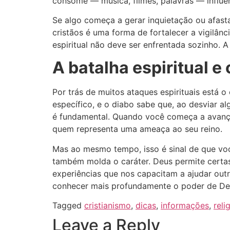
consome — música, filmes, palavras — influen
Se algo começa a gerar inquietação ou afast
cristãos é uma forma de fortalecer a vigilânc
espiritual não deve ser enfrentada sozinho. 
A batalha espiritual e
Por trás de muitos ataques espirituais está
específico, e o diabo sabe que, ao desviar 
é fundamental. Quando você começa a avançar
quem representa uma ameaça ao seu reino.
Mas ao mesmo tempo, isso é sinal de que voc
também molda o caráter. Deus permite certas
experiências que nos capacitam a ajudar outr
conhecer mais profundamente o poder de De
Tagged
cristianismo
,
dicas
,
informações
,
reli
Leave a Reply