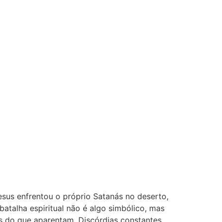
Jesus enfrentou o próprio Satanás no deserto,
atalha espiritual não é algo simbólico, mas
is do que aparentam. Discórdias constantes