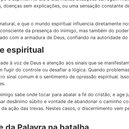
s, doenças sem explicações, ou uma sensação constante d
atural, e que o mundo espiritual influencia diretamente nos
ar consciente da presença do inimigo, mas também do poder
arado com a armadura de Deus, confiando na autoridade do
 espiritual
idade à voz de Deus e atenção aos sinais que se manifestam
m fugir do controle ou desafiar a lógica. Quando problema
ro sinal comum é o sentimento de opressão espiritual. Iss
es.
imigo sabe onde tocar para abalar a fé do cristão, e age 
usar desânimo súbito e vontade de abandonar o caminho c
o da ação das trevas. Nestes casos, o discernimento vem p
e da Palavra na batalha