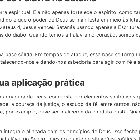
erra espiritual. Ela não apenas fortalece o espírito, como
dido e que o poder de Deus se manifesta em meio às lutas.
teus 4, Jesus venceu Satanás usando apenas a Escritura. 
lhas do diabo. Quando temos a Palavra no coração, somos c
ma base sólida. Em tempos de ataque, essa base se torna u
talecendo-nos e dando-nos sabedoria para agir com fé e a
ua aplicação prática
ir a armadura de Deus, composta por elementos simbólicos 
dade, a couraça da justiça, o escudo da fé, entre outros, n
de, por exemplo, deve ser o alicerce da conduta cristã. Qu
a íntegra e alinhada com os princípios de Deus. Isso fecha
inabalável no Senhor, mesmo diante de situações caóticas.