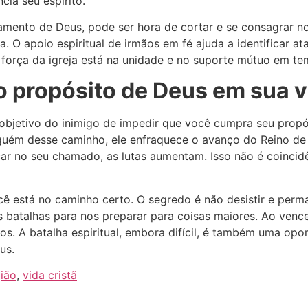
cia seu espírito.
amento de Deus, pode ser hora de cortar e se consagrar 
ia. O apoio espiritual de irmãos em fé ajuda a identificar a
A força da igreja está na unidade e no suporte mútuo em tem
 o propósito de Deus em sua 
 o objetivo do inimigo de impedir que você cumpra seu pr
alguém desse caminho, ele enfraquece o avanço do Reino de
 no seu chamado, as lutas aumentam. Isso não é coincidên
ê está no caminho certo. O segredo é não desistir e perma
 batalhas para nos preparar para coisas maiores. Ao ven
os. A batalha espiritual, embora difícil, é também uma opo
us.
gião
,
vida cristã