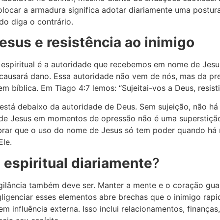
ocar a armadura significa adotar diariamente uma postura e
o diga o contrário.
sus e resistência ao inimigo
espiritual é a autoridade que recebemos em nome de Jesus
 causará dano. Essa autoridade não vem de nós, mas da pr
m bíblica. Em Tiago 4:7 lemos: “Sujeitai-vos a Deus, resisti
 está debaixo da autoridade de Deus. Sem sujeição, não há 
e de Jesus em momentos de opressão não é uma superstiçã
brar que o uso do nome de Jesus só tem poder quando há 
Ele.
 espiritual diariamente
?
a vigilância também deve ser. Manter a mente e o coração 
egligenciar esses elementos abre brechas que o inimigo rap
rem influência externa. Isso inclui relacionamentos, finan