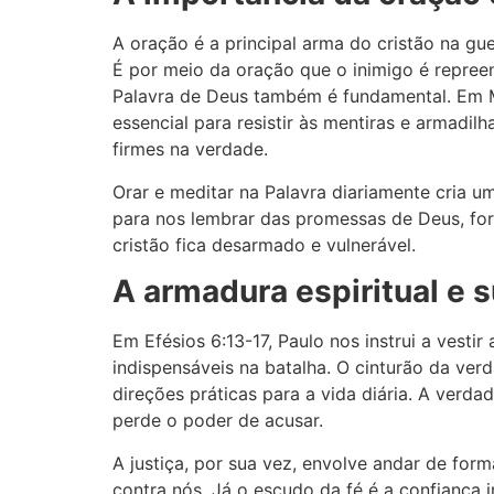
A oração é a principal arma do cristão na gu
É por meio da oração que o inimigo é repreen
Palavra de Deus também é fundamental. Em Ma
essencial para resistir às mentiras e armadi
firmes na verdade.
Orar e meditar na Palavra diariamente cria u
para nos lembrar das promessas de Deus, for
cristão fica desarmado e vulnerável.
A armadura espiritual e s
Em Efésios 6:13-17, Paulo nos instrui a vest
indispensáveis na batalha. O cinturão da ver
direções práticas para a vida diária. A verda
perde o poder de acusar.
A justiça, por sua vez, envolve andar de form
contra nós. Já o escudo da fé é a confiança 