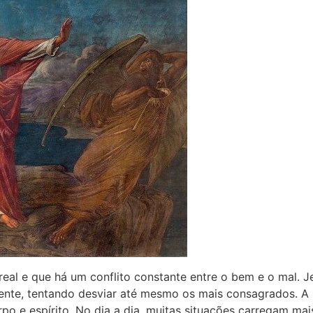
 real e que há um conflito constante entre o bem e o mal. 
ente, tentando desviar até mesmo os mais consagrados. A b
po e espírito. No dia a dia, muitas situações carregam ma