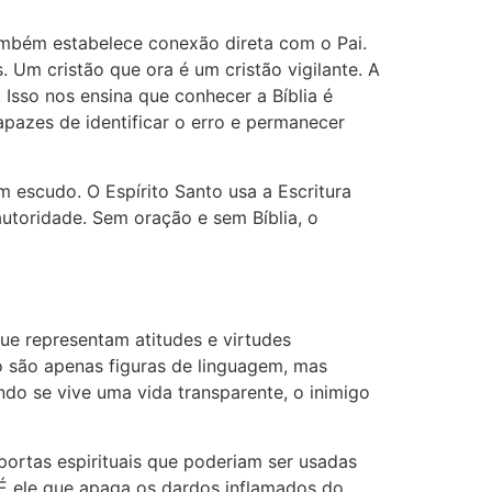
 também estabelece conexão direta com o Pai.
 Um cristão que ora é um cristão vigilante. A
Isso nos ensina que conhecer a Bíblia é
apazes de identificar o erro e permanecer
m escudo. O Espírito Santo usa a Escritura
utoridade. Sem oração e sem Bíblia, o
que representam atitudes e virtudes
ão são apenas figuras de linguagem, mas
ando se vive uma vida transparente, o inimigo
 portas espirituais que poderiam ser usadas
 É ele que apaga os dardos inflamados do