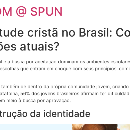
OM @ SPUN
tude cristã no Brasil: 
ões atuais?
e a busca por aceitação dominam os ambientes escolares, u
 escolhas que entram em choque com seus princípios, com
 também de dentro da própria comunidade jovem, criando u
olha, 56% dos jovens brasileiros afirmam ter dificuldade e
a em meio à busca por aprovação.
trução da identidade