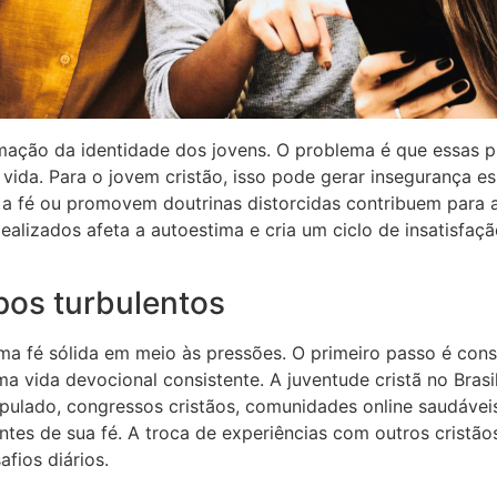
ormação da identidade dos jovens. O problema é que essas
de vida. Para o jovem cristão, isso pode gerar insegurança
am a fé ou promovem doutrinas distorcidas contribuem para
alizados afeta a autoestima e cria um ciclo de insatisfaçã
pos turbulentos
 uma fé sólida em meio às pressões. O primeiro passo é con
 vida devocional consistente. A juventude cristã no Brasil 
cipulado, congressos cristãos, comunidades online saudávei
ntes de sua fé. A troca de experiências com outros crist
afios diários.